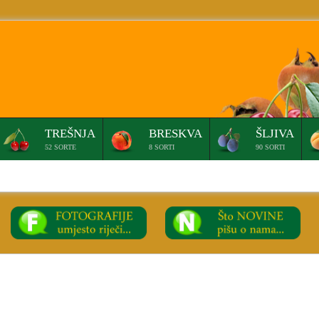
TREŠNJA
BRESKVA
ŠLJIVA
52 SORTE
8 SORTI
90 SORTI