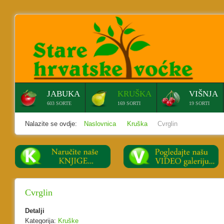
Home
JABUKA
KRUŠKA
VIŠNJA
603 SORTE
169 SORTI
19 SORTI
Nalazite se ovdje:
Naslovnica
Kruška
Cvrglin
Cvrglin
Detalji
Kategorija:
Kruške