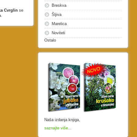
Breskva
a Cvrglin
se
Šljiva
a.
Marelica
Noviteti
Ostalo
Naša izdanja knjiga,
saznajte više
...