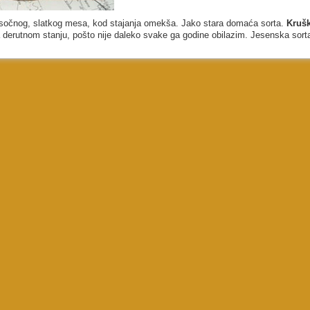
g, sočnog, slatkog mesa, kod stajanja omekša. Jako stara domaća sorta.
Krušk
ta derutnom stanju, pošto nije daleko svake ga godine obilazim. Jesenska sort