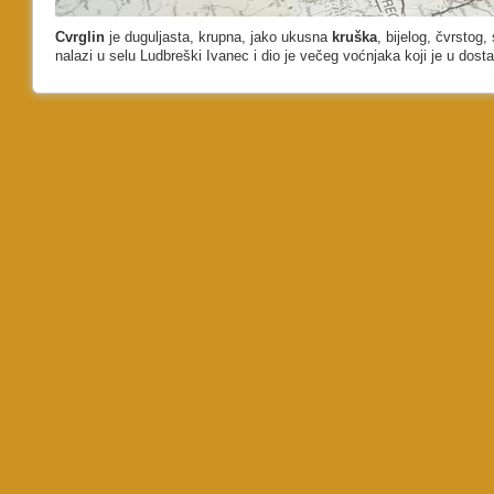
Cvrglin
je duguljasta, krupna, jako ukusna
kruška
, bijelog, čvrsto
nalazi u selu Ludbreški Ivanec i dio je večeg voćnjaka koji je u dos