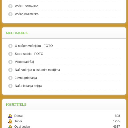
Voće u stihovima
Voćna kozmetika
MULTIMEDIJA
U našem voćnjaku - FOTO
Stara stabla - FOTO
Video sadržaji
Naš voćnjak u tiskanim medijima
Javna priznanja
Naša izdanja knjiga
POSJETITELJI
Danas
308
Jučer
1295
Ovaj tjedan
4357