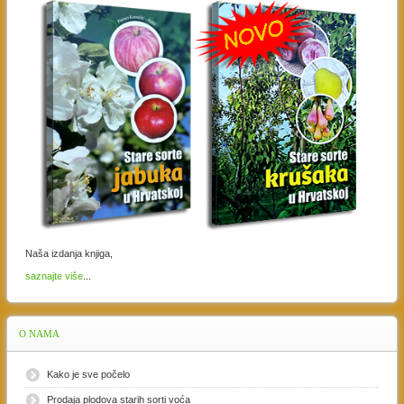
Naša izdanja knjiga,
saznajte više
...
O
NAMA
Kako je sve počelo
Prodaja plodova starih sorti voća