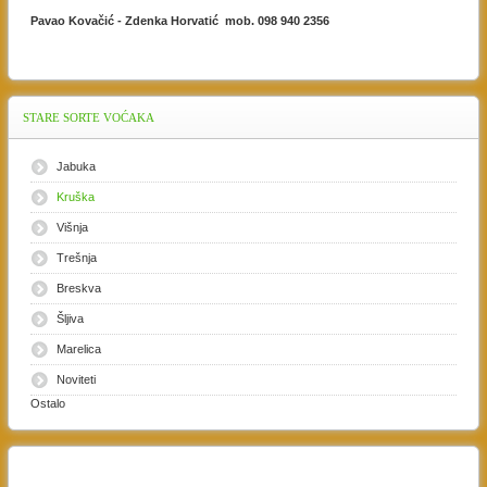
Pavao Kovačić - Zdenka Horvatić mob. 098 940 2356
STARE
SORTE VOĆAKA
Jabuka
Kruška
Višnja
Trešnja
Breskva
Šljiva
Marelica
Noviteti
Ostalo