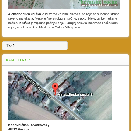
Aleksanderica kruška
je izuzetno krupna, zlatno žute boje sa sunčane strane
crveno nahukana. Meso je fine strukture, sočno, slatko, bijelo, tanke mekane
kožice.
Kruška
je vrijedna pažnje i zrije u drugoj polovici kolovoza i početkom
rujna, a nalazi se kod Mladena u Malom Mihaljevcu.
KAKO
DO NAS?
Koprivnička 9
,
Cvetkovec ,
48312 Rasinja