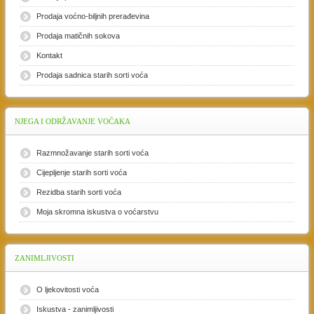
Prodaja voćno-biljnih prerađevina
Prodaja matičnih sokova
Kontakt
Prodaja sadnica starih sorti voća
NJEGA
I ODRŽAVANJE VOĆAKA
Razmnožavanje starih sorti voća
Cijepljenje starih sorti voća
Rezidba starih sorti voća
Moja skromna iskustva o voćarstvu
ZANIMLJIVOSTI
O ljekovitosti voća
Iskustva - zanimljivosti