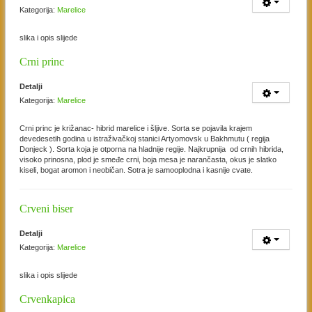
Kategorija:
Marelice
slika i opis slijede
Crni princ
Detalji
Kategorija:
Marelice
Crni princ je križanac- hibrid marelice i šljive. Sorta se pojavila krajem
devedesetih godina u istraživačkoj stanici Artyomovsk u Bakhmutu ( regija
Donjeck ). Sorta koja je otporna na hladnije regije. Najkrupnija od crnih hibrida,
visoko prinosna, plod je smeđe crni, boja mesa je narančasta, okus je slatko
kiseli, bogat aromon i neobičan. Sotra je samooplodna i kasnije cvate.
Crveni biser
Detalji
Kategorija:
Marelice
slika i opis slijede
Crvenkapica