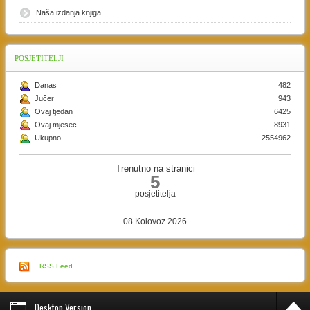
Naša izdanja knjiga
POSJETITELJI
Danas
482
Jučer
943
Ovaj tjedan
6425
Ovaj mjesec
8931
Ukupno
2554962
Trenutno na stranici
5
posjetitelja
08 Kolovoz 2026
RSS Feed
Desktop Version