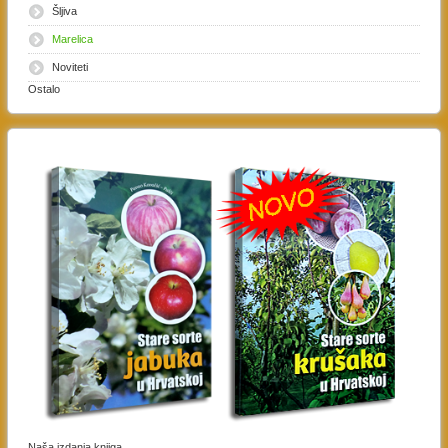
Šljiva
Marelica
Noviteti
Ostalo
Naša izdanja knjiga,