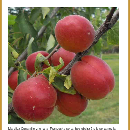
Marelica Cunami je vrlo rana Francuska sorta, bez obzira što je sorta novija