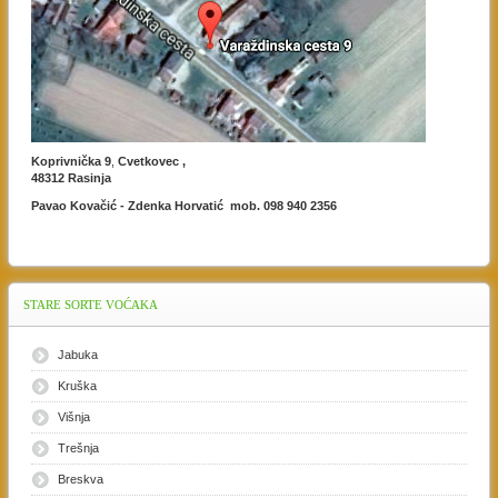
Koprivnička 9
,
Cvetkovec ,
48312 Rasinja
Pavao Kovačić - Zdenka Horvatić mob. 098 940 2356
STARE
SORTE VOĆAKA
Jabuka
Kruška
Višnja
Trešnja
Breskva