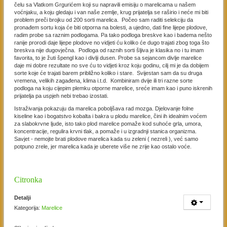
čelu sa Vlatkom Grgurićem koji su napravili emisiju o marelicama u našem
voćnjaku, a koju gledaju i van naše zemlje, krug prijatelja se raširio i neće mi biti
problem preči brojku od 200 sorti marelica. Počeo sam raditi selekciju da
pronađem sortu koja će biti otporna na bolesti, a ujedno, dati fine lijepe plodove,
radim probe sa raznim podlogama. Pa tako podloga breskve kao i badema nešto
ranije prorodi daje lijepe plodove no vidjeti ću koliko će dugo trajati zbog toga što
breskva nije dugovječna. Podloga od raznih sorti šljiva je klasika no i tu imam
favorita, to je žuti špengl kao i divlji dusen. Probe sa sejancom divlje marelice
daje mi dobre rezultate no sve ću to vidjeti kroz koju godinu, cilj mi je da dobijem
sorte koje će trajati barem približno koliko i stare. Svijestan sam da su druga
vremena, velikih zagađena, klima i.t.d. Kombiniram dvije ili tri razne sorte
podloga na koju cijepim plemku otporne marelice, sreće imam kao i puno iskrenih
prijatelja pa uspjeh nebi trebao izostati.
Istraživanja pokazuju da marelica poboljšava rad mozga. Djelovanje folne
kiseline kao i bogatstvo kobalta i bakra u plodu marelice, čini ih idealnim voćem
za slabokrvne ljude, isto tako plod marelice pomaže kod suhoće grla, umora,
koncentracije, regulira krvni tlak, a pomaže i u izgradnji stanica organizma.
Savjet - nemojte brati plodove marelica kada su zeleni ( nezreli ), već samo
potpuno zrele, jer marelica kada je uberete više ne zrije kao ostalo voće.
Citronka
Detalji
Kategorija:
Marelice