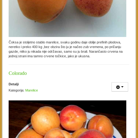
Čoksa je stoljetno stablo marelice, svaku godinu daje obilje prefinih plodova,
neretko i preko 400 kg ,bez obzira što ju je načeo zub vremena, po pričanju
gazde, nitko ju nikada nije održavao, samo su ju brali. Narančasto crvena na
jednoj strani ima tamno crvene točkice, jako je ukusna.
Colorado
Detalji
Kategorija:
Marelice