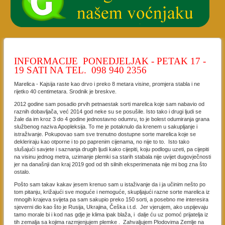
INFORMACIJE PONEDJELJAK - PETAK 17 -
19 SATI NA TEL. 098 940 2356
Marelica - Kajsija raste kao drvo i preko 8 metara visine, promjera stabla i ne
rijetko 40 centimetara. Srodnik je breskve.
2012 godine sam posadio prvih petnaestak sorti marelica koje sam nabavio od
raznih dobavljača, već 2014 god neke su se posušile. Isto tako i drugi ljudi se
žale da im kroz 3 do 4 godine jednostavno odumru, to je bolest odumiranja grana
službenog naziva Apopleksija. To me je potaknulo da krenem u sakupljanje i
istraživanje. Pokupovao sam sve trenutno dostupne sorte marelica koje se
dekleriraju kao otporne i to po paprenim cijenama, no nije to to. Isto tako
slušajući savjete i saznanja drugih ljudi kako cijepiti, koju podlogu uzeti, pa cijepiti
na visinu jednog metra, uzimanje plemki sa starih stabala nije uvijet dugovječnosti
jer na današnji dan kraj 2019 god od tih silnih eksperimenata nije mi bog zna što
ostalo.
Pošto sam takav kakav jesem krenuo sam u istaživanje da i ja učinim nešto po
tom pitanju, križajući sve moguće i nemoguće, skupljajući razne sorte marelica iz
mnogih krajeva svijeta pa sam sakupio preko 150 sorti, a posebno me interesira
sjeverni dio kao što je Rusija, Ukrajina, Češka i.t.d. Jer vjerujem, ako uspijevaju
tamo morale bi i kod nas gdje je klima ipak blaža, i dalje ću uz pomoć prijatelja iz
tih zemalja sa kojima razmjenjujem plemke . Zahvaljujem Plodovima Zemlje na