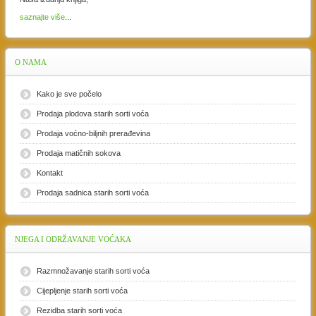
saznajte više
...
O
NAMA
Kako je sve počelo
Prodaja plodova starih sorti voća
Prodaja voćno-biljnih prerađevina
Prodaja matičnih sokova
Kontakt
Prodaja sadnica starih sorti voća
NJEGA
I ODRŽAVANJE VOĆAKA
Razmnožavanje starih sorti voća
Cijepljenje starih sorti voća
Rezidba starih sorti voća