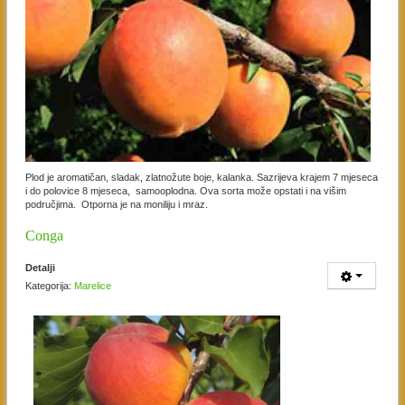
Plod je aromatičan, sladak, zlatnožute boje, kalanka. Sazrijeva krajem 7 mjeseca
i do polovice 8 mjeseca, samooplodna. Ova sorta može opstati i na višim
područjima. Otporna je na moniliju i mraz.
Conga
Detalji
Kategorija:
Marelice