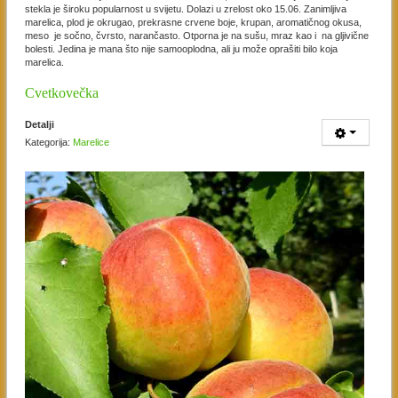
stekla je široku popularnost u svijetu. Dolazi u zrelost oko 15.06. Zanimljiva
marelica, plod je okrugao, prekrasne crvene boje, krupan, aromatičnog okusa,
meso je sočno, čvrsto, narančasto. Otporna je na sušu, mraz kao i na gljivične
bolesti. Jedina je mana što nije samooplodna, ali ju može oprašiti bilo koja
marelica.
Cvetkovečka
Detalji
Kategorija:
Marelice