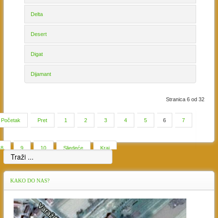
Delta
Desert
Digat
Dijamant
Stranica 6 od 32
Početak
Pret
1
2
3
4
5
6
7
8
9
10
Sljedeće
Kraj
KAKO
DO NAS?