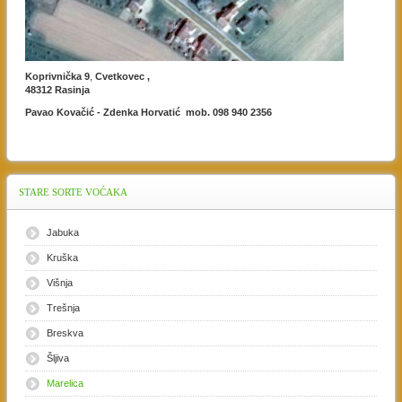
Koprivnička 9
,
Cvetkovec ,
48312 Rasinja
Pavao Kovačić - Zdenka Horvatić mob. 098 940 2356
STARE
SORTE VOĆAKA
Jabuka
Kruška
Višnja
Trešnja
Breskva
Šljiva
Marelica