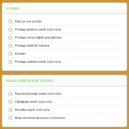
O
NAMA
Kako je sve počelo
Prodaja plodova starih sorti voća
Prodaja voćno-biljnih prerađevina
Prodaja matičnih sokova
Kontakt
Prodaja sadnica starih sorti voća
NJEGA
I ODRŽAVANJE VOĆAKA
Razmnožavanje starih sorti voća
Cijepljenje starih sorti voća
Rezidba starih sorti voća
Moja skromna iskustva o voćarstvu