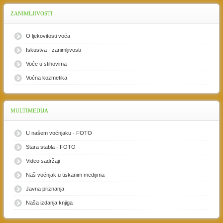
ZANIMLJIVOSTI
O ljekovitosti voća
Iskustva - zanimljivosti
Voće u stihovima
Voćna kozmetika
MULTIMEDIJA
U našem voćnjaku - FOTO
Stara stabla - FOTO
Video sadržaji
Naš voćnjak u tiskanim medijima
Javna priznanja
Naša izdanja knjiga