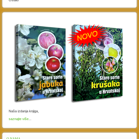
Naša izdanja knjiga,
saznajte više
...
O
NAMA