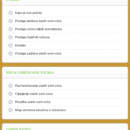
Kako je sve počelo
Prodaja plodova starih sorti voća
Prodaja voćno-biljnih prerađevina
Prodaja matičnih sokova
Kontakt
Prodaja sadnica starih sorti voća
NJEGA
I ODRŽAVANJE VOĆAKA
Razmnožavanje starih sorti voća
Cijepljenje starih sorti voća
Rezidba starih sorti voća
Moja skromna iskustva o voćarstvu
ZANIMLJIVOSTI