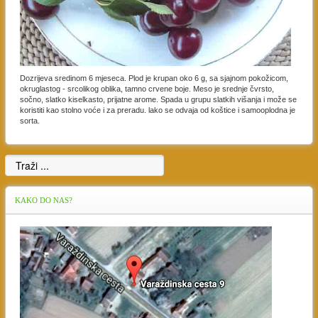
Dozrijeva sredinom 6 mjeseca. Plod je krupan oko 6 g, sa sjajnom pokožicom,
okruglastog - srcolikog oblika, tamno crvene boje. Meso je srednje čvrsto,
sočno, slatko kiselkasto, prijatne arome. Spada u grupu slatkih višanja i može se
koristiti kao stolno voće i za preradu. lako se odvaja od koštice i samooplodna je
sorta.
KAKO
DO NAS?