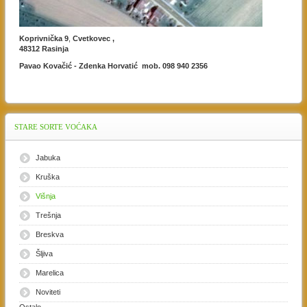
Koprivnička 9
,
Cvetkovec ,
48312 Rasinja
Pavao Kovačić - Zdenka Horvatić mob. 098 940 2356
STARE
SORTE VOĆAKA
Jabuka
Kruška
Višnja
Trešnja
Breskva
Šljiva
Marelica
Noviteti
Ostalo