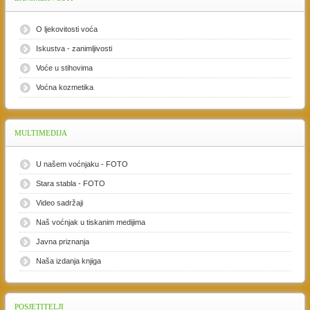
O ljekovitosti voća
Iskustva - zanimljivosti
Voće u stihovima
Voćna kozmetika
MULTIMEDIJA
U našem voćnjaku - FOTO
Stara stabla - FOTO
Video sadržaji
Naš voćnjak u tiskanim medijima
Javna priznanja
Naša izdanja knjiga
POSJETITELJI